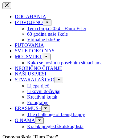
Preskoči
na
sadržaj
DOGAĐANJA
IZDVOJENO
Tema broja 2024 – Đuro Ester
60 godina naše škole
Virtualne izložbe
PUTOVANJA
SVIJET OKO NAS
MOJ SVIJET
Kako se nosim u posebnim situacijama
NEOBIČNO ČITANJE
NAŠI USPJESI
STVARALAŠTVO
Lijepa riječ
Likovni doživljaj
Kreativni kutak
Fotografije
ERASMUS+
The challenge of being happy
O NAMA
Kratak pregled školskog lista
Osnovna škola "Đuro Ester"