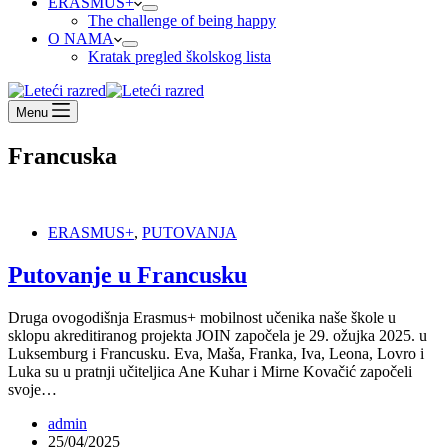
ERASMUS+
The challenge of being happy
O NAMA
Kratak pregled školskog lista
Menu
Francuska
ERASMUS+
,
PUTOVANJA
Putovanje u Francusku
Druga ovogodišnja Erasmus+ mobilnost učenika naše škole u
sklopu akreditiranog projekta JOIN započela je 29. ožujka 2025. u
Luksemburg i Francusku. Eva, Maša, Franka, Iva, Leona, Lovro i
Luka su u pratnji učiteljica Ane Kuhar i Mirne Kovačić započeli
svoje…
admin
25/04/2025