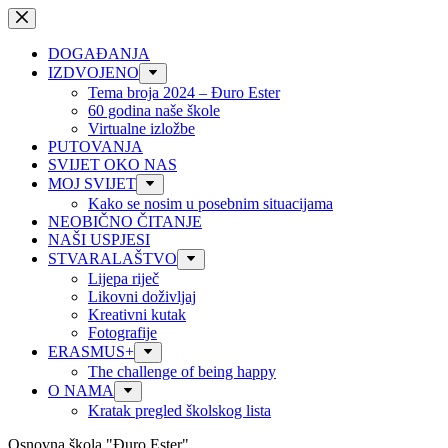
Preskoči
na
sadržaj
DOGAĐANJA
IZDVOJENO
Tema broja 2024 – Đuro Ester
60 godina naše škole
Virtualne izložbe
PUTOVANJA
SVIJET OKO NAS
MOJ SVIJET
Kako se nosim u posebnim situacijama
NEOBIČNO ČITANJE
NAŠI USPJESI
STVARALAŠTVO
Lijepa riječ
Likovni doživljaj
Kreativni kutak
Fotografije
ERASMUS+
The challenge of being happy
O NAMA
Kratak pregled školskog lista
Osnovna škola "Đuro Ester"