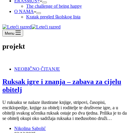
ERASMUS+
The challenge of being happy
O NAMA
Kratak pregled školskog lista
Menu
projekt
NEOBIČNO ČITANJE
Ruksak igre i znanja – zabava za cijelu
obitelj
U ruksaku se nalaze ilustirane knjige, stripovi, časopisi,
enciklopedije, knjige za obitelj i roditelje te društvene igre, a u
obitelji svakog učenika ruksak ostaje po dva tjedna. Prilika je to da
se obitelj okupi oko sadržaja ruksaka i međusobno druži…
Nikolina Sabolić