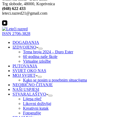
Trg slobode, 48000, Koprivnica
(048) 622 433
leteci.razred21@gmail.com
ISSN 2706-3828
DOGAĐANJA
IZDVOJENO
Tema broja 2024 – Đuro Ester
60 godina naše škole
Virtualne izložbe
PUTOVANJA
SVIJET OKO NAS
MOJ SVIJET
Kako se nosim u posebnim situacijama
NEOBIČNO ČITANJE
NAŠI USPJESI
STVARALAŠTVO
Lijepa riječ
Likovni doživljaj
Kreativni kutak
Fotografije