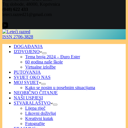
Trg slobode, 48000, Koprivnica
(048) 622 433
leteci.razred21@gmail.com
ISSN 2706-3828
DOGAĐANJA
IZDVOJENO
Tema broja 2024 – Đuro Ester
60 godina naše škole
Virtualne izložbe
PUTOVANJA
SVIJET OKO NAS
MOJ SVIJET
Kako se nosim u posebnim situacijama
NEOBIČNO ČITANJE
NAŠI USPJESI
STVARALAŠTVO
Lijepa riječ
Likovni doživljaj
Kreativni kutak
Fotografije