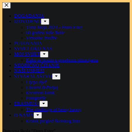
Preskoči
na
sadržaj
DOGAĐANJA
IZDVOJENO
Tema broja 2024 – Đuro Ester
60 godina naše škole
Virtualne izložbe
PUTOVANJA
SVIJET OKO NAS
MOJ SVIJET
Kako se nosim u posebnim situacijama
NEOBIČNO ČITANJE
NAŠI USPJESI
STVARALAŠTVO
Lijepa riječ
Likovni doživljaj
Kreativni kutak
Fotografije
ERASMUS+
The challenge of being happy
O NAMA
Kratak pregled školskog lista
Osnovna škola "Đuro Ester"