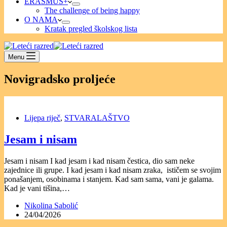
ERASMUS+
The challenge of being happy
O NAMA
Kratak pregled školskog lista
Menu
Novigradsko proljeće
Lijepa riječ
,
STVARALAŠTVO
Jesam i nisam
Jesam i nisam I kad jesam i kad nisam čestica, dio sam neke
zajednice ili grupe. I kad jesam i kad nisam zraka, ističem se svojim
ponašanjem, osobinama i stanjem. Kad sam sama, vani je galama.
Kad je vani tišina,…
Nikolina Sabolić
24/04/2026