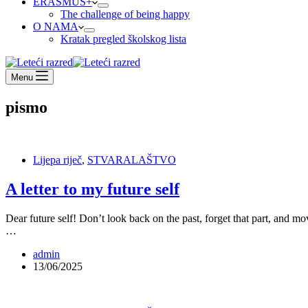
ERASMUS+
The challenge of being happy
O NAMA
Kratak pregled školskog lista
Menu
pismo
Lijepa riječ
,
STVARALAŠTVO
A letter to my future self
Dear future self! Don’t look back on the past, forget that part, and 
…
admin
13/06/2025