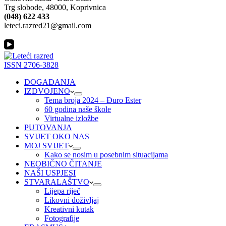
Trg slobode, 48000, Koprivnica
(048) 622 433
leteci.razred21@gmail.com
ISSN 2706-3828
DOGAĐANJA
IZDVOJENO
Tema broja 2024 – Đuro Ester
60 godina naše škole
Virtualne izložbe
PUTOVANJA
SVIJET OKO NAS
MOJ SVIJET
Kako se nosim u posebnim situacijama
NEOBIČNO ČITANJE
NAŠI USPJESI
STVARALAŠTVO
Lijepa riječ
Likovni doživljaj
Kreativni kutak
Fotografije