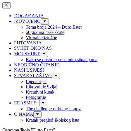
Preskoči
na
sadržaj
DOGAĐANJA
IZDVOJENO
Tema broja 2024 – Đuro Ester
60 godina naše škole
Virtualne izložbe
PUTOVANJA
SVIJET OKO NAS
MOJ SVIJET
Kako se nosim u posebnim situacijama
NEOBIČNO ČITANJE
NAŠI USPJESI
STVARALAŠTVO
Lijepa riječ
Likovni doživljaj
Kreativni kutak
Fotografije
ERASMUS+
The challenge of being happy
O NAMA
Kratak pregled školskog lista
Osnovna škola "Đuro Ester"