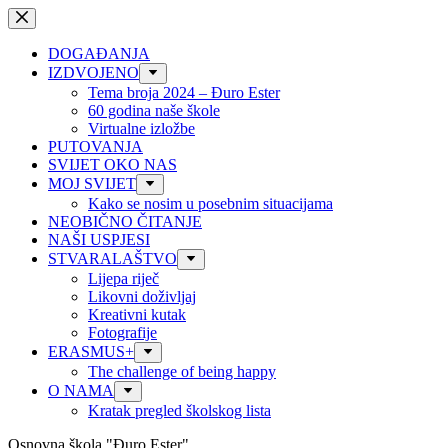
Preskoči
na
sadržaj
DOGAĐANJA
IZDVOJENO
Tema broja 2024 – Đuro Ester
60 godina naše škole
Virtualne izložbe
PUTOVANJA
SVIJET OKO NAS
MOJ SVIJET
Kako se nosim u posebnim situacijama
NEOBIČNO ČITANJE
NAŠI USPJESI
STVARALAŠTVO
Lijepa riječ
Likovni doživljaj
Kreativni kutak
Fotografije
ERASMUS+
The challenge of being happy
O NAMA
Kratak pregled školskog lista
Osnovna škola "Đuro Ester"