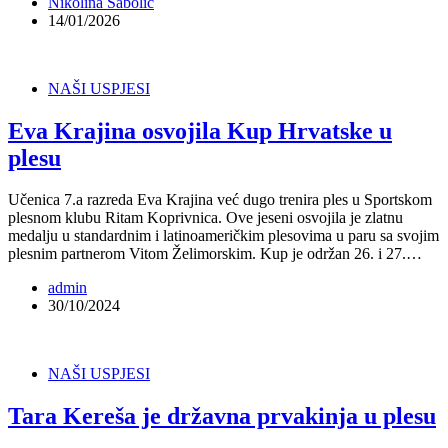
Nikolina Sabolić
14/01/2026
NAŠI USPJESI
Eva Krajina osvojila Kup Hrvatske u
plesu
Učenica 7.a razreda Eva Krajina već dugo trenira ples u Sportskom
plesnom klubu Ritam Koprivnica. Ove jeseni osvojila je zlatnu
medalju u standardnim i latinoameričkim plesovima u paru sa svojim
plesnim partnerom Vitom Želimorskim. Kup je održan 26. i 27.…
admin
30/10/2024
NAŠI USPJESI
Tara Kereša je državna prvakinja u plesu