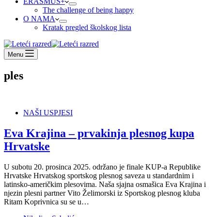
ERASMUS+
The challenge of being happy
O NAMA
Kratak pregled školskog lista
Menu
ples
NAŠI USPJESI
Eva Krajina – prvakinja plesnog kupa
Hrvatske
U subotu 20. prosinca 2025. održano je finale KUP-a Republike
Hrvatske Hrvatskog sportskog plesnog saveza u standardnim i
latinsko-američkim plesovima. Naša sjajna osmašica Eva Krajina i
njezin plesni partner Vito Želimorski iz Sportskog plesnog kluba
Ritam Koprivnica su se u…