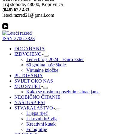
Trg slobode, 48000, Koprivnica
(048) 622 433
leteci.razred21@gmail.com
ISSN 2706-3828
DOGAĐANJA
IZDVOJENO
Tema broja 2024 – Đuro Ester
60 godina naše škole
Virtualne izložbe
PUTOVANJA
SVIJET OKO NAS
MOJ SVIJET
Kako se nosim u posebnim situacijama
NEOBIČNO ČITANJE
NAŠI USPJESI
STVARALAŠTVO
Lijepa riječ
Likovni doživljaj
Kreativni kutak
Fotografije