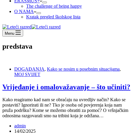
ERASMUS+
The challenge of being happy
O NAMA
Kratak pregled školskog lista
Menu
predstava
DOGAĐANJA
,
Kako se nosim u posebnim situacijama
,
MOJ SVIJET
Vrijeđanje i omalovažavanje – što učiniti?
Kako reagiramo kad nam se obraćaju na uvredljiv način? Kako se
postaviti? Ignorirati ili ne? Tko je osoba od povjerenja koja nam
pruža podršku? Kome se možemo obratiti za pomoć? O vršnjačkim
odnosima razgovarali smo na tribini koja je održana…
admin
14/02/2025