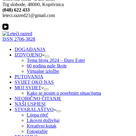
Trg slobode, 48000, Koprivnica
(048) 622 433
leteci.razred21@gmail.com
ISSN 2706-3828
DOGAĐANJA
IZDVOJENO
Tema broja 2024 – Đuro Ester
60 godina naše škole
Virtualne izložbe
PUTOVANJA
SVIJET OKO NAS
MOJ SVIJET
Kako se nosim u posebnim situacijama
NEOBIČNO ČITANJE
NAŠI USPJESI
STVARALAŠTVO
Lijepa riječ
Likovni doživljaj
Kreativni kutak
Fotografije