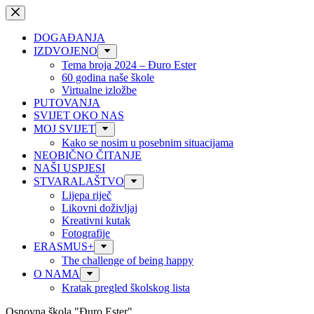
Preskoči
na
sadržaj
DOGAĐANJA
IZDVOJENO
Tema broja 2024 – Đuro Ester
60 godina naše škole
Virtualne izložbe
PUTOVANJA
SVIJET OKO NAS
MOJ SVIJET
Kako se nosim u posebnim situacijama
NEOBIČNO ČITANJE
NAŠI USPJESI
STVARALAŠTVO
Lijepa riječ
Likovni doživljaj
Kreativni kutak
Fotografije
ERASMUS+
The challenge of being happy
O NAMA
Kratak pregled školskog lista
Osnovna škola "Đuro Ester"