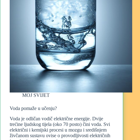
MOJ SVIJET
Voda pomaže u učenju?
Voda je odličan vodič električne energije. Dvije
trećine ljudskog tijela (oko 70 posto) čini voda. Svi
električni i kemijski procesi u mozgu i središnjem
živčanom sustavu ovise o provodljivosti električnih