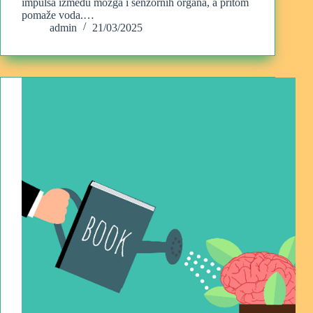
impulsa između mozga i senzornih organa, a pritom
pomaže voda.…
admin
21/03/2025